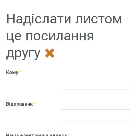
Надіслати листом
це посилання
другу
Кому
*
Відправник
*
Ваша електронна адреса
*