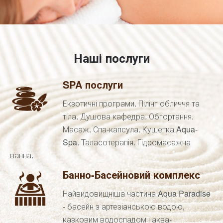
Наші послуги
SPA послуги
Екзотичні програми. Пілінг обличчя та
тіла. Душова кафедра. Обгортання.
Масаж. Спа-капсула. Кушетка Aqua-
Spa. Таласотерапія. Гідромасажна
ванна.
Банно-Басейновий комплекс
Найвидовищніша частина Aqua Paradise
- басейн з артезіанською водою,
казковим водоспадом і аква-