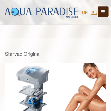
UK
RU
Starvac Original