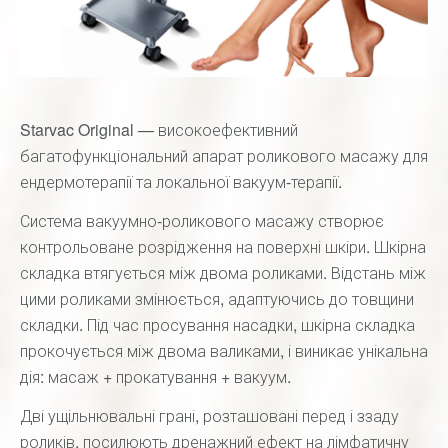
Starvac Original — високоефективний
багатофункціональний апарат роликового масажу для
ендермотерапії та локальної вакуум-терапії.
Система вакуумно-роликового масажу створює
контрольоване розрідження на поверхні шкіри. Шкірна
складка втягується між двома роликами. Відстань між
цими роликами змінюється, адаптуючись до товщини
складки. Під час просування насадки, шкірна складка
прокочується між двома валиками, і виникає унікальна
дія: масаж + прокатування + вакуум.
Дві ущільнювальні грані, розташовані перед і ззаду
роликів, посилюють дренажний ефект на лімфатичну