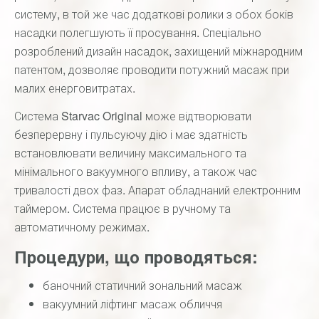
систему, в той же час додаткові ролики з обох боків
насадки полегшують її просування. Спеціально
розроблений дизайн насадок, захищений міжнародним
патентом, дозволяє проводити потужний масаж при
малих енерговитратах.
Система Starvac Original може відтворювати
безперервну і пульсуючу дію і має здатність
встановлювати величину максимального та
мінімального вакуумного впливу, а також час
тривалості двох фаз. Апарат обладнаний електронним
таймером. Система працює в ручному та
автоматичному режимах.
Процедури, що проводяться:
баночний статичний зональний масаж
вакуумний ліфтинг масаж обличчя