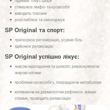
піднімає тонус шкіри
стимулює лімфо- та кровообіг
виводить токсини
розслаблює та омолоджує
SP Original та спорт:
прискорює регенерацію, усуває біль
здійснює релаксацію
SP Original успішно лікує:
жирові відкладення та целюліт, реваскулюючи
жирові клітини
проблеми кровообігу, покращуючи метаболізм
впливаючи на дермологічні рефлекси, знімає
спазми, проводить релаксацію