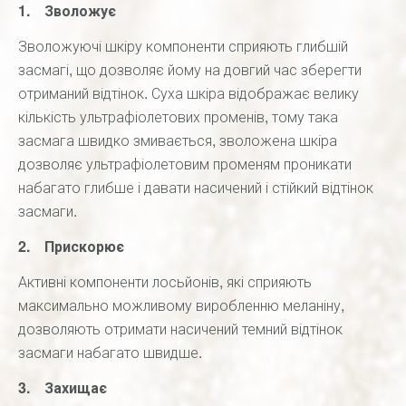
1. Зволожує
Зволожуючі шкіру компоненти сприяють глибшій
засмагі, що дозволяє йому на довгий час зберегти
отриманий відтінок. Суха шкіра відображає велику
кількість ультрафіолетових променів, тому така
засмага швидко змивається, зволожена шкіра
дозволяє ультрафіолетовим променям проникати
набагато глибше і давати насичений і стійкий відтінок
засмаги.
2. Прискорює
Активні компоненти лосьйонів, які сприяють
максимально можливому виробленню меланіну,
дозволяють отримати насичений темний відтінок
засмаги набагато швидше.
3. Захищає