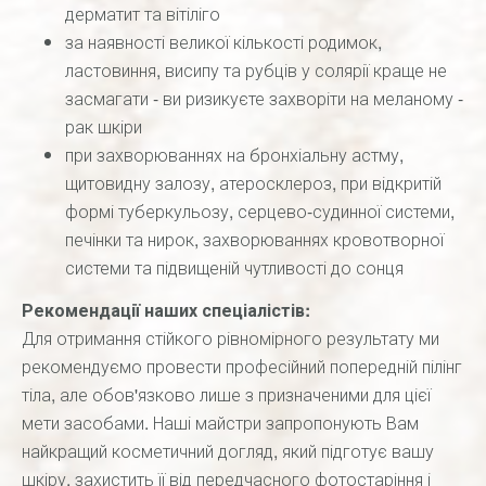
дерматит та вітіліго
за наявності великої кількості родимок,
ластовиння, висипу та рубців у солярії краще не
засмагати - ви ризикуєте захворіти на меланому -
рак шкіри
при захворюваннях на бронхіальну астму,
щитовидну залозу, атеросклероз, при відкритій
формі туберкульозу, серцево-судинної системи,
печінки та нирок, захворюваннях кровотворної
системи та підвищеній чутливості до сонця
Рекомендації наших спеціалістів:
Для отримання стійкого рівномірного результату ми
рекомендуємо провести професійний попередній пілінг
тіла, але обов'язково лише з призначеними для цієї
мети засобами. Наші майстри запропонують Вам
найкращий косметичний догляд, який підготує вашу
шкіру, захистить її від передчасного фотостаріння і