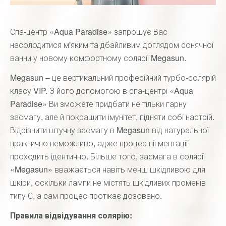
Спа-центр «Aqua Paradise» запрошує Вас
насолодитися м'яким та дбайливим доглядом сонячної
ванни у новому комфортному солярії Megasun.
Megasun – це вертикальний професійний турбо-солярій
класу VIP. З його допомогою в спа-центрі «Aqua
Paradise» Ви зможете придбати не тільки гарну
засмагу, але й покращити імунітет, підняти собі настрій.
Відрізнити штучну засмагу в Megasun від натуральної
практично неможливо, адже процес пігментації
проходить ідентично. Більше того, засмага в солярії
«Megasun» вважається навіть менш шкідливою для
шкіри, оскільки лампи не містять шкідливих променів
типу С, а сам процес протікає дозовано.
Правила відвідування солярію: