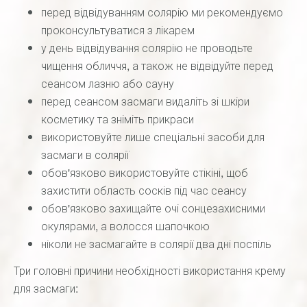
перед відвідуванням солярію ми рекомендуємо
проконсультуватися з лікарем
у день відвідування солярію не проводьте
чищення обличчя, а також не відвідуйте перед
сеансом лазню або сауну
перед сеансом засмаги видаліть зі шкіри
косметику та зніміть прикраси
використовуйте лише спеціальні засоби для
засмаги в солярії
обов'язково використовуйте стікіні, щоб
захистити область сосків під час сеансу
обов'язково захищайте очі сонцезахисними
окулярами, а волосся шапочкою
ніколи не засмагайте в солярії два дні поспіль
Три головні причини необхідності використання крему
для засмаги: