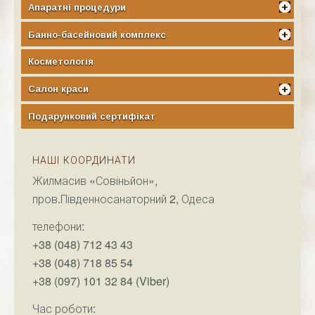
Апаратні процедури
Банно-басейновий комплекс
Косметологія
Салон краси
Подарунковий сертифікат
НАШІ КООРДИНАТИ
Жилмасив «Совіньйон»,
пров.Південносанаторний 2, Одеса
телефони:
+38 (048) 712 43 43
+38 (048) 718 85 54
+38 (097) 101 32 84 (Viber)
Час роботи: