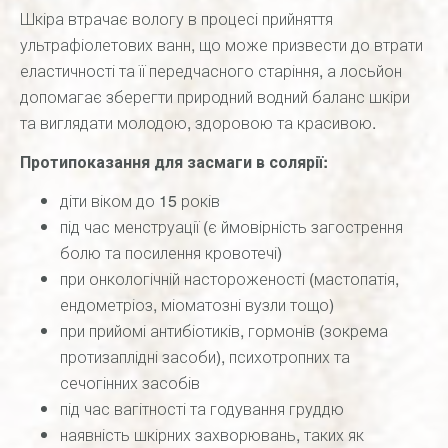
Шкіра втрачає вологу в процесі прийняття
ультрафіолетових ванн, що може призвести до втрати
еластичності та її передчасного старіння, а лосьйон
допомагає зберегти природний водний баланс шкіри
та виглядати молодою, здоровою та красивою.
Протипоказання для засмаги в солярії:
діти віком до 15 років
під час менструації (є ймовірність загострення
болю та посилення кровотечі)
при онкологічній настороженості (мастопатія,
ендометріоз, міоматозні вузли тощо)
при прийомі антибіотиків, гормонів (зокрема
протизаплідні засоби), психотропних та
сечогінних засобів
під час вагітності та годування груддю
наявність шкірних захворювань, таких як