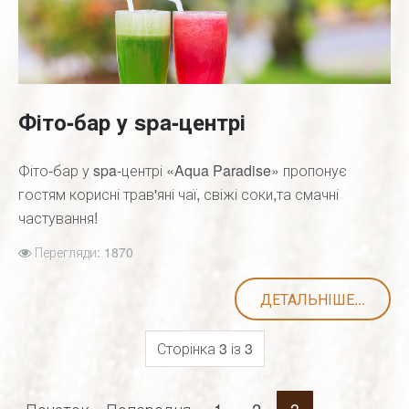
Фіто-бар у spa-центрі
Фіто-бар у spa-центрі «Aqua Paradise» пропонує
гостям корисні трав'яні чаї, свіжі соки,та смачні
частування!
Перегляди: 1870
ДЕТАЛЬНІШЕ...
Сторінка 3 із 3
Початок
Попередня
1
2
3