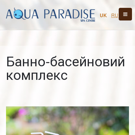
UK
RU
Банно-басейновий
комплекс