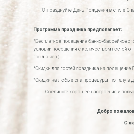
Отпразднуйте День Рождения в стиле Сп
Программа праздника предполагает:
*Бесплатное посещение банно-бассейнового 
условии посещения с количеством гостей от
грн./на чел.)
*Скидки для гостей праздника на посещение 
*Скидки на любые спа процедуры по телу в д
Соедините хорошее настроение и поль
Добро пожалов
С л