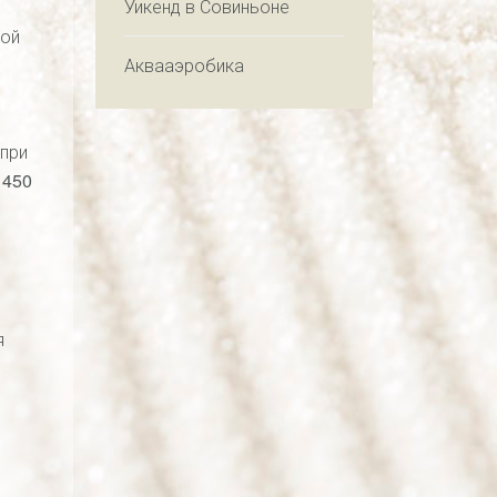
Уикенд в Совиньоне
мой
Аквааэробика
(при
 450
я