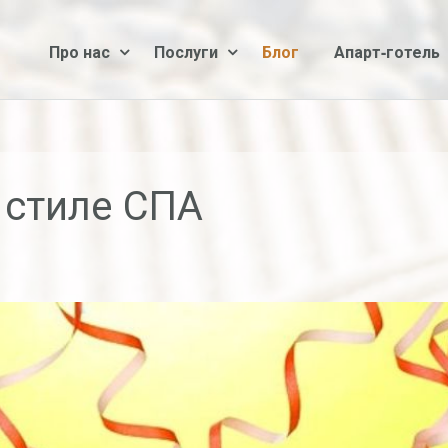
Про нас
Послуги
Блог
Апарт-готель
 стиле СПА